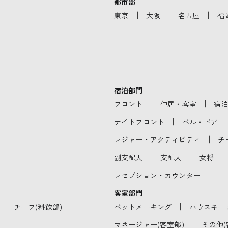
都市部
｜
｜
｜
東京
大阪
名古屋
福
宿泊部門
｜
｜
フロント
仲居・客室
宿
｜
ナイトフロント
ベル・ドア
｜
レジャー・アクティビティ
チ
｜
｜
｜
副支配人
支配人
女将
レセプション・カウンター
客室部門
｜
｜
｜
チーフ(料飲部)
ベットメーキング
ハウスキー
｜
マネージャー(客室部)
その他(