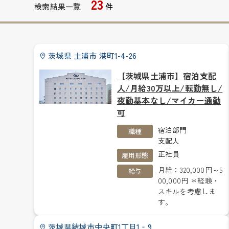
23
検索結果一覧
件
茨城県 土浦市 港町1-4-26
【茨城県土浦市】宿泊支配
人/月給30万以上/転勤無し/
夜勤基本なし/マイカー通勤
可
宿泊部門
職種
支配人
正社員
雇用形態
月給：320,000円～5
給与
00,000円 ＊経験・
スキルを考慮しま
す。
茨城県結城市中央町1丁目1‐9