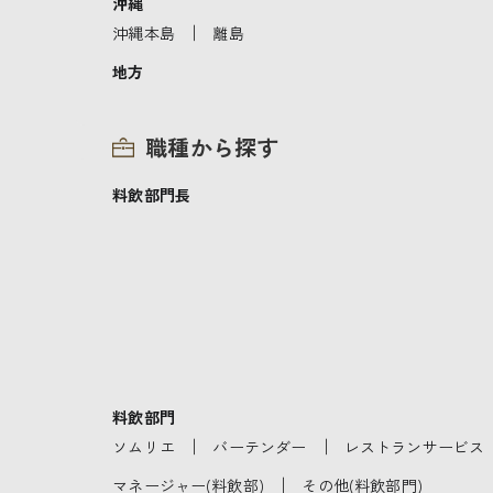
沖縄
｜
沖縄本島
離島
地方
職種から探す
料飲部門長
料飲部門
｜
｜
ソムリエ
バーテンダー
レストランサービス
｜
マネージャー(料飲部)
その他(料飲部門)