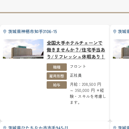
茨城県神栖市知手3106-15
茨城県
全国大手ホテルチェーンで
働きませんか？/住宅手当あ
り/リフレッシュ休暇あり！
フロント
職種
正社員
雇用形態
月給：208,500 円
給与
～ 350,000 円 ＊経
験・スキルを考慮し
ます。
茨城県ひたちなか市市毛945-11
茨城県