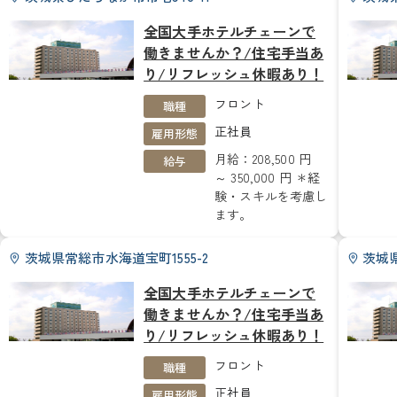
全国大手ホテルチェーンで
働きませんか？/住宅手当あ
り/リフレッシュ休暇あり！
フロント
職種
正社員
雇用形態
月給：208,500 円
給与
～ 350,000 円 ＊経
験・スキルを考慮し
ます。
茨城県常総市水海道宝町1555-2
茨城県
全国大手ホテルチェーンで
働きませんか？/住宅手当あ
り/リフレッシュ休暇あり！
フロント
職種
正社員
雇用形態